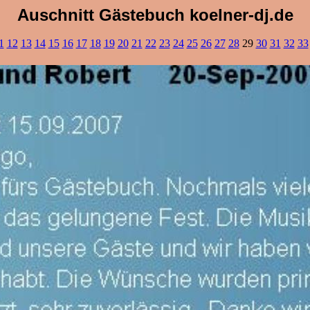
Auschnitt Gästebuch koelner-dj.de
1
12
13
14
15
16
17
18
19
20
21
22
23
24
25
26
27
28
29
30
31
32
33